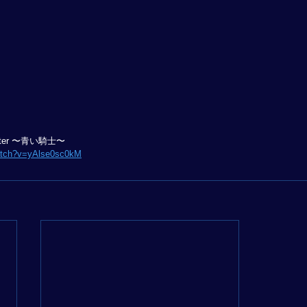
iter 〜青い騎士〜
atch?v=yAlse0sc0kM