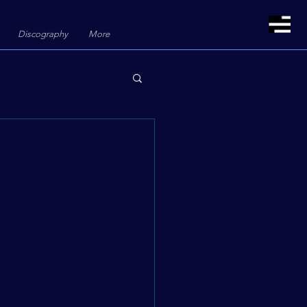
Discography
More