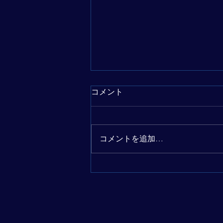
コメント
コメントを追加…
英雄伝説【つながろうプロジ
ェクト第２弾】