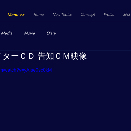
Menu >>
Home
New Topics
Concept
Profile
SNS
Media
Movie
Diary
ターＣＤ 告知ＣＭ映像
com/watch?v=yAlse0sc0kM