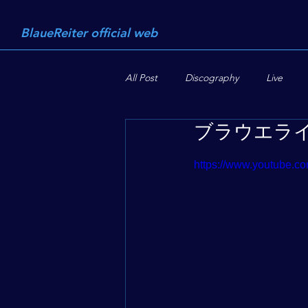
BlaueReiter official web
All Post
Discography
Live
ブラウエライ
https://www.youtube.