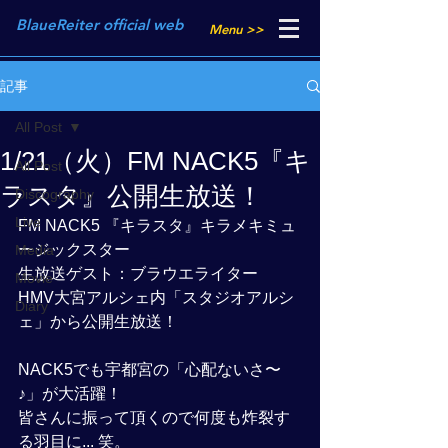
BlaueReiter official web
Menu >>
記事
All Post
1/21（火）FM NACK5『キ
All Post
ラスタ』公開生放送！
Discography
Live
FM NACK5 『キラスタ』キラメキミュ
ージックスター
Media
生放送ゲスト：ブラウエライター
Movie
HMV大宮アルシェ内「スタジオアルシ
Diary
ェ」から公開生放送！
NACK5でも宇都宮の「心配ないさ〜
♪」が大活躍！
皆さんに振って頂くので何度も炸裂す
る羽目に... 笑。