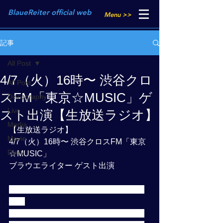
BlaueReiter official web
Menu >>
記事
All Post
4/7（火）16時〜 渋谷クロ
All Post
スFM「東京☆MUSIC」ゲ
Discography
Live
スト出演【生放送ラジオ】
Media
【生放送ラジオ】
Movie
4/7（火）16時〜 渋谷クロスFM「東京
Diary
☆MUSIC」
ブラウエライター ゲスト出演
ご視聴頂いた皆さま有難うございまし
た！
各々が描いた絵をもとにパーソナリテ