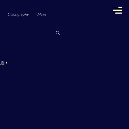
Discography
More
定！ 