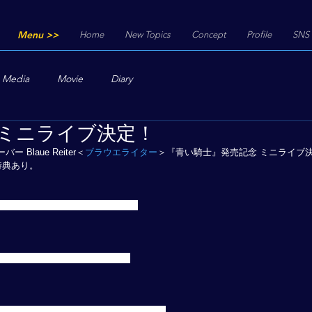
Menu >>
Home
New Topics
Concept
Profile
SNS
Media
Movie
Diary
 ミニライブ決定！
Blaue Reiter＜
ブラウエライター
＞『青い騎士』発売記念 ミニライブ決
典あり。 
ラザ 1F フェスティバルコート  
面入口前広場 特設会場〈千葉駅〉
セントラルコート 1Fシアタープラザ 東京