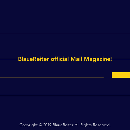
ト』11/6 14:00開演 マリナー
所属
トホール 予約開始！！
BlaueReiter official Mail Magazine!
Copyright © 2019 BlaueReiter All Rights Reserved.