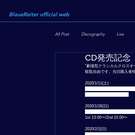
BlaueReiter official web
All Post
Discography
Live
CD発売記念
"劇場型クラシカルクロスオーバー 
観覧自由です。当日購入者特
2020/1/11(土) 
たまプラーザ テラス ゲートプ
1st 13:00〜/2nd 15:00〜 
2020/1/26(日) 
そごう千葉店 本館1階＝正
1st 13:00〜/2nd 15:00〜 
2020/2/2(日) 
南町田グランベリーパーク 